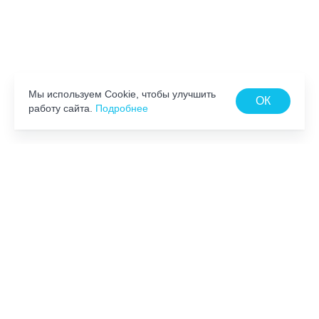
Мы используем Cookie, чтобы улучшить
ОК
работу сайта.
Подробнее
ЧАСТО ЗАДАВАЕМЫЕ
ВОПРОСЫ
Если в первый день курса занятий
нет, то есть ли они в
заключительные день курса?