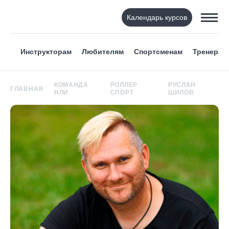
Календарь курсов
Инструкторам
Любителям
Спортсменам
Тренерам
КОМАНДА
РОЛЛЕР
РУСЛАН
ГЛАВНАЯ
НЛИ
СПОРТ
ШИЛОВ