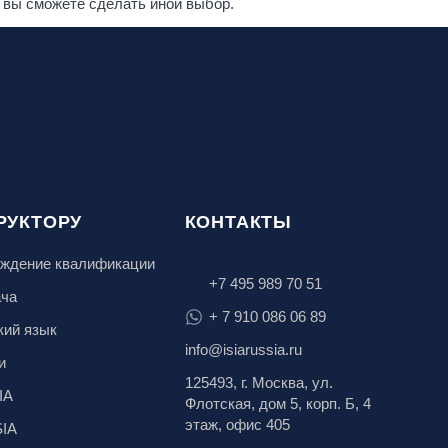
 вы сможете сделать иной выбор.
РУКТОРУ
КОНТАКТЫ
ждение квалификации
+7 495 989 70 51
ача
+ 7 910 086 06 89
кий язык
info@isiarussia.ru
и
125493, г. Москва, ул.
IA
Флотская, дом 5, корп. Б, 4
этаж, офис 405
SIA