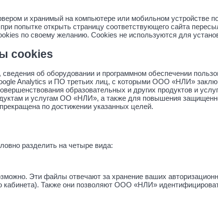
рвером и хранимый на компьютере или мобильном устройстве п
з при попытке открыть страницу соответствующего сайта пересы
okies по своему желанию. Cookies не используются для устано
ы cookies
, сведения об оборудовании и программном обеспечении пользова
ogle Analytics и ПО третьих лиц, с которыми ООО «НЛИ» заклю
овершенствования образовательных и других продуктов и усл
одуктам и услугам ОО «НЛИ», а также для повышения защищен
прекращена по достижении указанных целей.
овно разделить на четыре вида:
озможно. Эти файлы отвечают за хранение ваших авторизацион
го кабинета). Также они позволяют ООО «НЛИ» идентифицироват