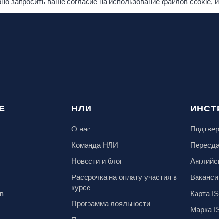
о запросить ваше согласие на использование файлов cookie, и
Е
НЛИ
ИНСТ
м
О нас
Подтвер
Команда НЛИ
Пересд
Новости и блог
Английс
Рассрочка на оплату участия в
Ваканси
курсе
ов
Карта IS
Программа лояльности
Марка I