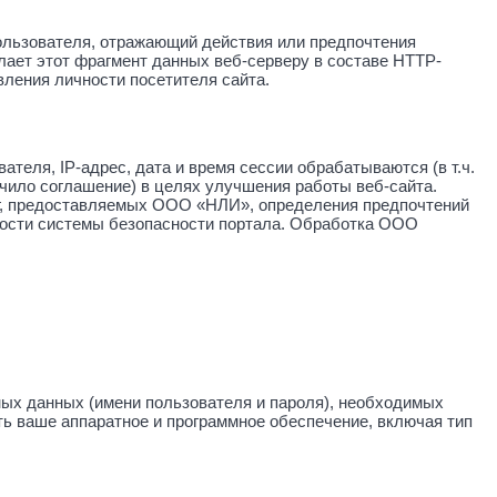
ользователя, отражающий действия или предпочтения
лает этот фрагмент данных веб-серверу в составе HTTP-
вления личности посетителя сайта.
теля, IP-адрес, дата и время сессии обрабатываются (в т.ч.
чило соглашение) в целях улучшения работы веб-сайта.
уг, предоставляемых ООО «НЛИ», определения предпочтений
ности системы безопасности портала. Обработка ООО
ных данных (имени пользователя и пароля), необходимых
ь ваше аппаратное и программное обеспечение, включая тип