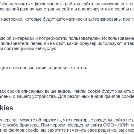
» оценивать эффективность работы сайта, оптимизировать его
осещений различных страниц сайта и анализируются способы пе
 настройки, которые будут автоматически активизированы при
ю об интересах и потребностях пользователей. Использование 
а пользователи перешли на сайт, какой браузер используют, а т
и поставщиками веб-услуг.
ции об использовании социальных сетей.
cookie описанных выше видов. Файлы cookie будут храниться
алены с вашего устройства. Для различных видов файлов cooki
kies
аузере вы можете обнаружить, что некоторые разделы сайта не
ой службе браузера. При первом посещении сайта ООО «НЛИ» м
ание файлов cookie, вы захотите изменить свое решение, вы см