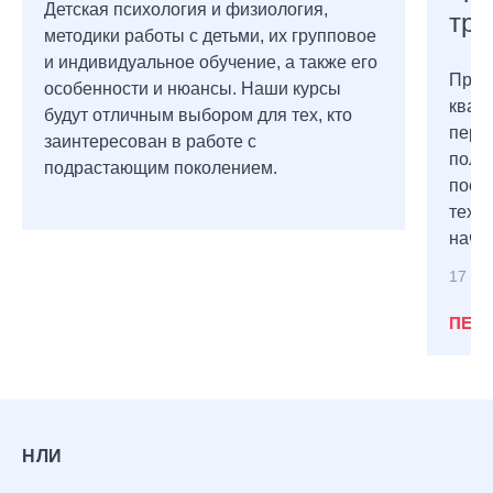
Детская психология и физиология,
тре
методики работы с детьми, их групповое
и индивидуальное обучение, а также его
Прой
особенности и нюансы. Наши курсы
квал
будут отличным выбором для тех, кто
пере
заинтересован в работе с
полу
подрастающим поколением.
пост
техн
нача
17 ку
ПЕР
НЛИ