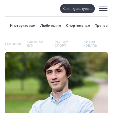
Календарь курсов
Инструкторам
Любителям
Спортсменам
Тренерам
КОМАНДА
РОЛЛЕР
АНТОН
ГЛАВНАЯ
НЛИ
СПОРТ
КОВАЛЬ