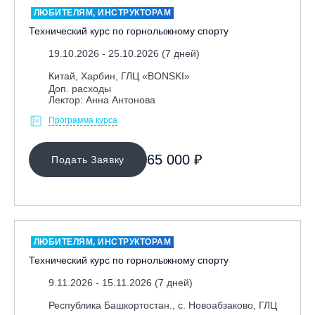
Игровые виды спорта
ЛЮБИТЕЛЯМ, ИНСТРУКТОРАМ
Лыжный фристайл
Технический курс по горнолыжному спорту
Мечевой бой
19.10.2026 - 25.10.2026 (7 дней)
Скалолазание
Китай, Харбин, ГЛЦ «BONSKI»
Доп. расходы
Телемарк
Лектор: Анна Антонова
Теннис
Программа курса
Я ХОЧУ
65 000 ₽
Подать Заявку
КАТЕГОРИЯ
C
B-basic
ЛЮБИТЕЛЯМ, ИНСТРУКТОРАМ
B
Технический курс по горнолыжному спорту
A
9.11.2026 - 15.11.2026 (7 дней)
UPS
Республика Башкортостан., с. Новоабзаково, ГЛЦ