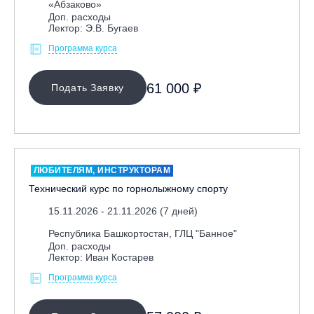
«Абзаково»
Альпинкурс
Доп. расходы
Ассистент
Лектор: Э.В. Бугаев
Вечерние курсы
Программа курса
Детский инструктор
61 000 ₽
Подать Заявку
Лекторский сбор «В»
Лекторский сбор «С»
Лига мечты
Подготовительные курсы
ЛЮБИТЕЛЯМ, ИНСТРУКТОРАМ
Профессиональная переподготовка
Технический курс по горнолыжному спорту
РС Alpine slalom
15.11.2026 - 21.11.2026 (7 дней)
РС freeskate
Республика Башкортостан, ГЛЦ "Банное"
РС freestyle park
Доп. расходы
Лектор: Иван Костарев
РС freestyle slalom
Программа курса
РС speed slalom
СБ фристайл-парк