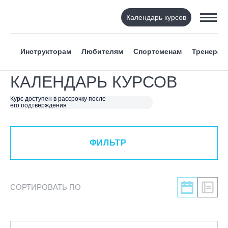
Календарь курсов
ФИЛЬТР
Инструкторам
Любителям
Спортсменам
Тренерам
ВИД СПОРТА
КАЛЕНДАРЬ КУРСОВ
Горнолыжный спорт
Курс доступен в рассрочку после
его подтверждения
Сноуборд
Вейкборд - электротяга
Роллер спорт
ФИЛЬТР
Прыжки на батуте
Скейтбординг
Лонгбординг
СОРТИРОВАТЬ ПО
Гребля на каяках,байдарках, САП-бордах
Доска с веслом (САП)