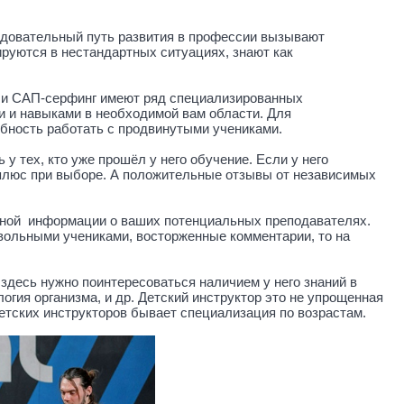
едовательный путь развития в профессии вызывают
руются в нестандартных ситуациях, знают как
 или САП-серфинг имеют ряд специализированных
и и навыками в необходимой вам области. Для
обность работать с продвинутыми учениками.
 у тех, кто уже прошёл у него обучение. Если у него
 плюс при выборе. А положительные отзывы от независимых
езной информации о ваших потенциальных преподавателях.
овольными учениками, восторженные комментарии, то на
 здесь нужно поинтересоваться наличием у него знаний в
огия организма, и др. Детский инструктор это не упрощенная
детских инструкторов бывает специализация по возрастам.