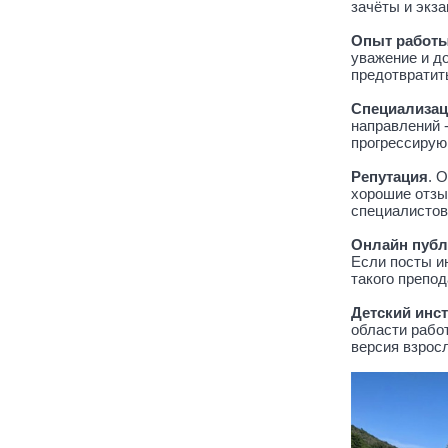
зачёты и экз
Опыт работ
уважение и д
предотвратит
Специализац
направлений 
прогрессирую
Репутация
. 
хорошие отзы
специалистов
Онлайн публ
Если посты и
такого препо
Детский инс
области работ
версия взрос