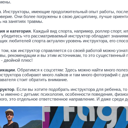
амены.
ы
. Инструкторы, имеющие продолжительный опыт работы, посл
оверие. Они более погружены в свою дисциплину, лучше ориенти
ь на занятиях травмы.
ия и категория
. Каждый вид спорта, например, роллер спорт,
- убедитесь что рассматриваемый инструктор обладает знаниям
щих любителей спорта актуален уровень инструктора, его спос
О том, как инструктор справляется со своей работой можно узнать
вы, рекомендации и вы этим источникам, то это существенный
 - двойной плюс!
икации
. Обратимся к соцсетям: Здесь можно найти много пол
нструктора собирают много лайков и там много фотографий с д
давателя стоит обратить внимание.
труктор
. Если вы хотите подобрать инструктора для ребенка, то
ы именно с детьми: психология, особенности поведения, физиол
лого, это отдельное ответственное направление. И даже среди 