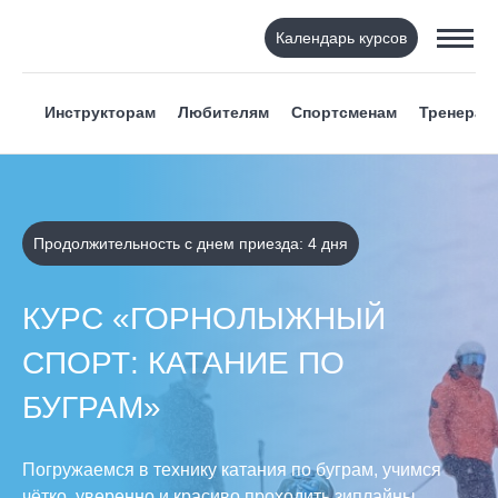
Календарь курсов
Инструкторам
Любителям
Спортсменам
Тренерам
Продолжительность с днем приезда: 4 дня
КУРС «ГОРНОЛЫЖНЫЙ
СПОРТ: КАТАНИЕ ПО
БУГРАМ»
Погружаемся в технику катания по буграм, учимся
чётко, уверенно и красиво проходить зиплайны