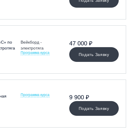
Подать Заявку
«С» по
Вейкборд -
47 000 ₽
ктротяга
электротяга
Программа курса
Подать Заявку
Программа курса
ная
9 900 ₽
Подать Заявку