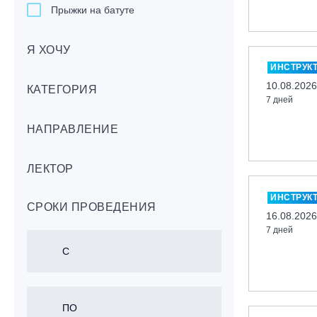
Прыжки на батуте
Скейтбординг
Я ХОЧУ
Лонгбординг
ИНСТРУК
Гребля на каяках,байдарках, САП-
10.08.2026
бордах
КАТЕГОРИЯ
7 дней
Доска с веслом (САП)
НАПРАВЛЕНИЕ
Игровые виды спорта
Лыжный фристайл
ЛЕКТОР
Мечевой бой
Скалолазание
ИНСТРУК
СРОКИ ПРОВЕДЕНИЯ
Телемарк
16.08.2026
7 дней
Теннис