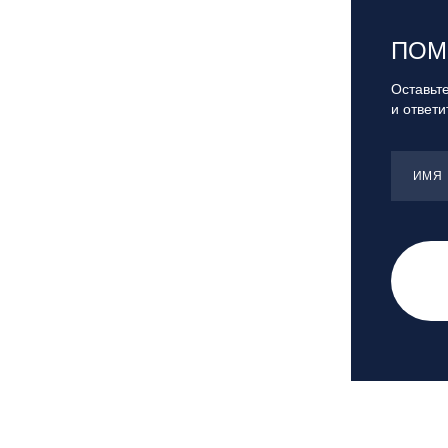
Санкт-Петербург, Скейт-парк под
мостом Бетанкура
ПОМ
Сочи, ГК «Красная Поляна»
Сочи, ГК «Роза Хутор»
Оставьте
и ответ
Сочи, ГТЦ «Газпром»
Узбекистан, ГКЛЦ «Amirsoy»
Уфа,СШОР ПО БИАТЛОНУ РБ
ИМЯ
Челябинская обл., Миасс, Вейк-клуб
«Мастер»
Чусовой, ГК «Такман»
Южно-Сахалинск, СТК «Горный
воздух»
Ярославль, СП «Изгиб»