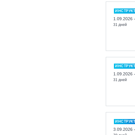
Миасс, ГЛК «Солнечная Долина»
ИНСТРУК
Мончегорск, ГК «ЛАПАРК»
1.09.2026 
31 дней
Москва, «Воробьевы Горы»
Москва, Парк «Ходынское поле»
Москва, СК «Кант»
Москва, Скалодром "Атмосфера"
Москва, СЭК «Лата Трэк»
ИНСТРУК
Москва, ул. Олеко Дундича 19/15
1.09.2026 
31 дней
Московская обл., ВГК «Лисья Гора»
Московская обл., ГК Леонида
Тягачёва
Московская обл., ГЛК «Красная
Горка»
Московская обл., п. Чулково, ГК
ИНСТРУК
«Гая Северина»
3.09.2026 
Московская обл., Сергиев Посад,