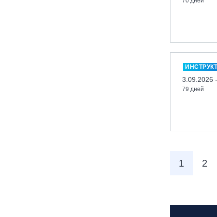
70 дней
вейк парк Boardberry
Нижегородская обл., СК
«Хабарское»
Новосибирск, ГЛК «Горский»
Пермский край., ГЛЦ «Губаха»
ИНСТРУК
Пермь, ГК «Жебреи»
3.09.2026 
79 дней
Приморский край, ГЛК «Медвежья
Долина»
Республика Алтай, ВК «Манжерок»
Республика Башкортостан, ГЛЦ
"Банное"
Республика Башкортостан., с.
1
2
Новоабзаково, ГЛЦ «Абзаково»
Самара, ГЛК «СОК»
Санкт-Петербург, Всесезонный
курорт «Игора»