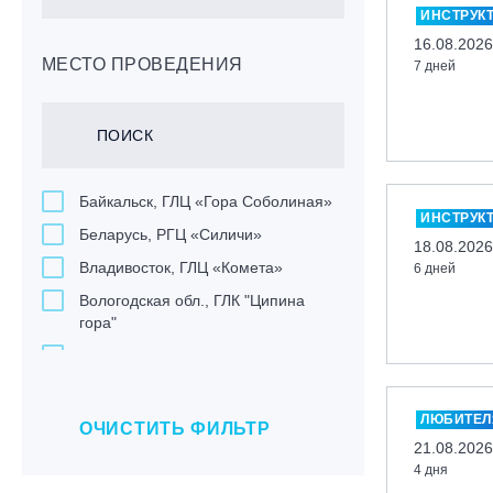
ИНСТРУК
16.08.2026
МЕСТО ПРОВЕДЕНИЯ
7 дней
Байкальск, ГЛЦ «Гора Соболиная»
ИНСТРУК
Беларусь, РГЦ «Силичи»
18.08.2026
Владивосток, ГЛЦ «Комета»
6 дней
Вологодская обл., ГЛК "Ципина
гора"
Грузия, ГК «Гудаури»
Дистанционно
ЛЮБИТЕ
Екатеринбург, ГЛЦ «Уктус»
ОЧИСТИТЬ ФИЛЬТР
21.08.2026
Ижевск, КАО «Нечкино»
4 дня
Иркутск, ГЛЦ «Олха»