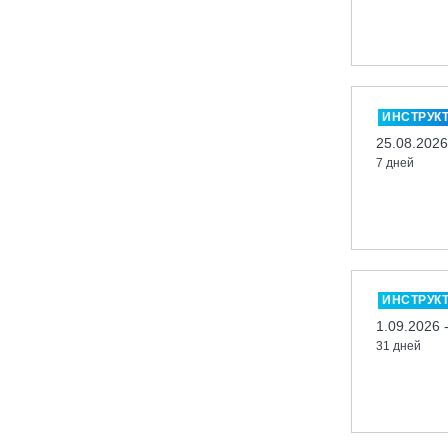
Кабардино-Балкарская Респ., ВТРК
«Эльбрус»
Казань, Город-курорт «Свияжские
холмы»
ИНСТРУК
Карачаево-Черкесская респ., ВТРК
25.08.2026
«Архыз»
7 дней
Кемеровская обл., ГК «Шерегеш»
Кировск, ГК «Большой Вудъявр»
Китай, Харбин, ГЛЦ «BONSKI»
Комсомольск-на-Амуре, ГЛК
«Холдоми»
ИНСТРУК
Красноярск, ФП «Бобровый лог»
1.09.2026 
Ленинградская обл., ГЛК «Золотая
31 дней
долина»
Ленинградская обл., ЦАО «Туутари
Парк»
Липецк, ГСК «HILLPARK»