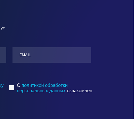
нут
ЕMАIL
ку
C
политикой обработки
персональных данных
ознакомлен