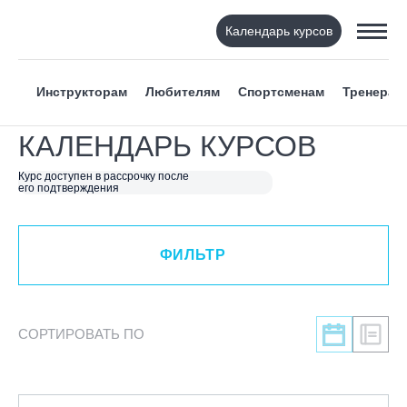
Календарь курсов
ФИЛЬТР
Инструкторам
Любителям
Спортсменам
Тренерам
ВИД СПОРТА
КАЛЕНДАРЬ КУРСОВ
Горнолыжный спорт
Курс доступен в рассрочку после
его подтверждения
Сноуборд
Вейкборд - электротяга
Роллер спорт
ФИЛЬТР
Прыжки на батуте
Скейтбординг
Лонгбординг
СОРТИРОВАТЬ ПО
Гребля на каяках,байдарках, САП-бордах
Доска с веслом (САП)