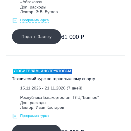
Спортсменам
«Абзаково»
Доп. расходы
Тренерам
Лектор: Э.В. Бугаев
Программа курса
ЛЕКТОР
61 000 ₽
Подать Заявку
СРОКИ ПРОВЕДЕНИЯ
ЛЮБИТЕЛЯМ, ИНСТРУКТОРАМ
Технический курс по горнолыжному спорту
15.11.2026 - 21.11.2026 (7 дней)
Республика Башкортостан, ГЛЦ "Банное"
Доп. расходы
МЕСТО ПРОВЕДЕНИЯ
Лектор: Иван Костарев
Программа курса
ОЧИСТИТЬ ФИЛЬТР