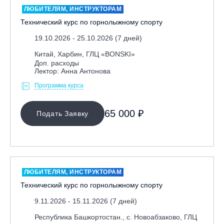
Игровые виды спорта
ЛЮБИТЕЛЯМ, ИНСТРУКТОРАМ
Лыжный фристайл
Технический курс по горнолыжному спорту
Мечевой бой
19.10.2026 - 25.10.2026 (7 дней)
Скалолазание
Китай, Харбин, ГЛЦ «BONSKI»
Доп. расходы
Телемарк
Лектор: Анна Антонова
Теннис
Программа курса
Я ХОЧУ
65 000 ₽
Подать Заявку
КАТЕГОРИЯ
НАПРАВЛЕНИЕ
ЛЮБИТЕЛЯМ, ИНСТРУКТОРАМ
Инструкторам
Технический курс по горнолыжному спорту
Любителям
9.11.2026 - 15.11.2026 (7 дней)
Онлайн-академия
Республика Башкортостан., с. Новоабзаково, ГЛЦ