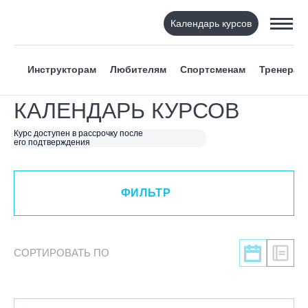
Календарь курсов
ФИЛЬТР
Инструкторам
Любителям
Спортсменам
Тренерам
ВИД СПОРТА
КАЛЕНДАРЬ КУРСОВ
Я ХОЧУ
Курс доступен в рассрочку после
его подтверждения
КАТЕГОРИЯ
ФИЛЬТР
НАПРАВЛЕНИЕ
Инструкторам
СОРТИРОВАТЬ ПО
Любителям
Онлайн-академия
Спортсменам