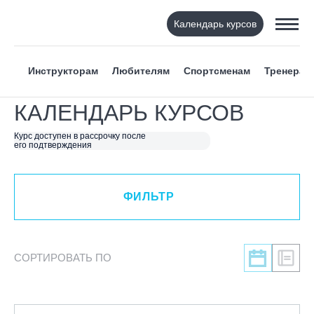
Календарь курсов
ФИЛЬТР
Инструкторам
Любителям
Спортсменам
Тренерам
ВИД СПОРТА
КАЛЕНДАРЬ КУРСОВ
Я ХОЧУ
Курс доступен в рассрочку после
его подтверждения
КАТЕГОРИЯ
ФИЛЬТР
НАПРАВЛЕНИЕ
ЛЕКТОР
СОРТИРОВАТЬ ПО
СРОКИ ПРОВЕДЕНИЯ