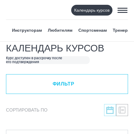
Календарь курсов
ФИЛЬТР
Инструкторам
Любителям
Спортсменам
Тренерам
ВИД СПОРТА
КАЛЕНДАРЬ КУРСОВ
Я ХОЧУ
Курс доступен в рассрочку после
его подтверждения
КАТЕГОРИЯ
ФИЛЬТР
НАПРАВЛЕНИЕ
ЛЕКТОР
СОРТИРОВАТЬ ПО
СРОКИ ПРОВЕДЕНИЯ