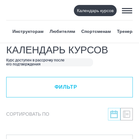
Календарь курсов
ФИЛЬТР
Инструкторам
Любителям
Спортсменам
Тренерам
ВИД СПОРТА
КАЛЕНДАРЬ КУРСОВ
Я ХОЧУ
Курс доступен в рассрочку после
его подтверждения
КАТЕГОРИЯ
ФИЛЬТР
НАПРАВЛЕНИЕ
ЛЕКТОР
СОРТИРОВАТЬ ПО
СРОКИ ПРОВЕДЕНИЯ