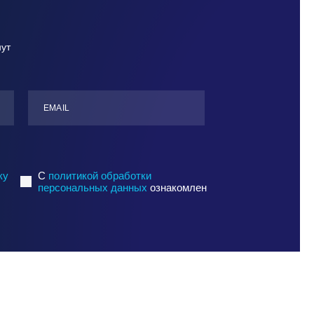
нут
ЕMАIL
ку
C
политикой обработки
персональных данных
ознакомлен