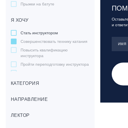
Прыжки на батуте
ПОМ
Скейтбординг
Оставьте
Я ХОЧУ
Лонгбординг
и ответ
Гребля на каяках,байдарках, САП-
Стать инструктором
бордах
Совершенствовать технику катания
Доска с веслом (САП)
ИМЯ
Повысить квалификацию
Игровые виды спорта
инструктора
Лыжный фристайл
Пройти переподготовку инструктора
Мечевой бой
Подготовиться к курсам
Скалолазание
инструкторов
КАТЕГОРИЯ
Телемарк
Работать с особыми людьми
Теннис
Работать с детьми
НАПРАВЛЕНИЕ
Пройти курс по ремонту инвентаря
Повысить квалификацию тренера
ЛЕКТОР
Пройти курс для спортсменов