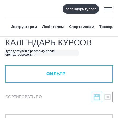
Календарь курсов
ФИЛЬТР
Инструкторам
Любителям
Спортсменам
Тренерам
ВИД СПОРТА
КАЛЕНДАРЬ КУРСОВ
Я ХОЧУ
Курс доступен в рассрочку после
его подтверждения
КАТЕГОРИЯ
ФИЛЬТР
НАПРАВЛЕНИЕ
ЛЕКТОР
СОРТИРОВАТЬ ПО
СРОКИ ПРОВЕДЕНИЯ