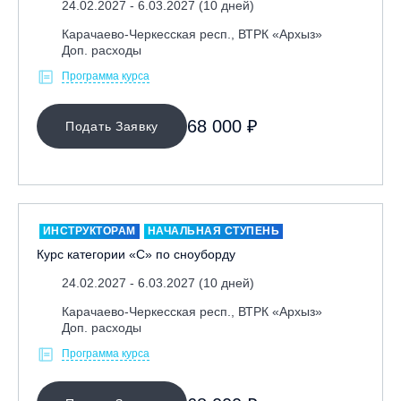
24.02.2027 - 6.03.2027 (10 дней)
Республика Алтай, ВК «Манжерок»
Карачаево-Черкесская респ., ВТРК «Архыз»
Республика Башкортостан, ГЛЦ "Банное"
Доп. расходы
Республика Башкортостан., с. Новоабзаково, ГЛЦ
Программа курса
«Абзаково»
Самара, ГЛК «СОК»
68 000 ₽
Подать Заявку
Санкт-Петербург, Всесезонный курорт «Игора»
Санкт-Петербург, Скейт-парк под мостом Бетанкура
Сочи, ГК «Красная Поляна»
Сочи, ГК «Роза Хутор»
ИНСТРУКТОРАМ
НАЧАЛЬНАЯ СТУПЕНЬ
Курс категории «С» по сноуборду
Сочи, ГТЦ «Газпром»
Узбекистан, ГКЛЦ «Amirsoy»
24.02.2027 - 6.03.2027 (10 дней)
Уфа,СШОР ПО БИАТЛОНУ РБ
Карачаево-Черкесская респ., ВТРК «Архыз»
Доп. расходы
Челябинская обл., Миасс, Вейк-клуб «Мастер»
Программа курса
Чусовой, ГК «Такман»
Южно-Сахалинск, СТК «Горный воздух»