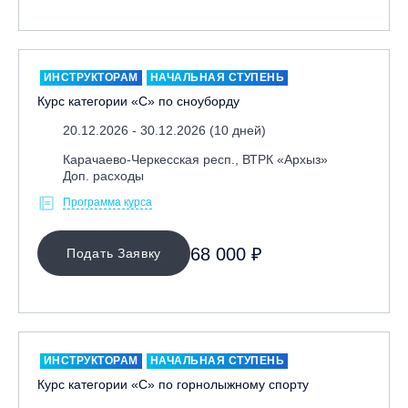
Москва, Парк «Ходынское поле»
Москва, СК «Кант»
Москва, Скалодром "Атмосфера"
ИНСТРУКТОРАМ
НАЧАЛЬНАЯ СТУПЕНЬ
Курс категории «С» по сноуборду
Москва, СЭК «Лата Трэк»
Москва, ул. Олеко Дундича 19/15
20.12.2026 - 30.12.2026 (10 дней)
Московская обл., ВГК «Лисья Гора»
Карачаево-Черкесская респ., ВТРК «Архыз»
Доп. расходы
Московская обл., ГК Леонида Тягачёва
Программа курса
Московская обл., ГЛК «Красная Горка»
Московская обл., п. Чулково, ГК «Гая Северина»
68 000 ₽
Подать Заявку
Московская обл., Сергиев Посад, вейк парк Boardberry
Нижегородская обл., СК «Хабарское»
Новосибирск, ГЛК «Горский»
Пермский край., ГЛЦ «Губаха»
ИНСТРУКТОРАМ
НАЧАЛЬНАЯ СТУПЕНЬ
Пермь, ГК «Жебреи»
Курс категории «С» по горнолыжному спорту
Приморский край, ГЛК «Медвежья Долина»