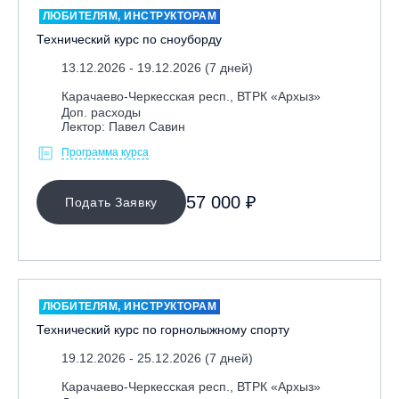
ЛЮБИТЕЛЯМ, ИНСТРУКТОРАМ
Технический курс по сноуборду
13.12.2026 - 19.12.2026 (7 дней)
Карачаево-Черкесская респ., ВТРК «Архыз»
Доп. расходы
Лектор: Павел Савин
Программа курса
МЕСТО ПРОВЕДЕНИЯ
57 000 ₽
Подать Заявку
Байкальск, ГЛЦ «Гора Соболиная»
Беларусь, РГЦ «Силичи»
Владивосток, ГЛЦ «Комета»
Вологодская обл., ГЛК "Ципина гора"
ЛЮБИТЕЛЯМ, ИНСТРУКТОРАМ
Грузия, ГК «Гудаури»
Технический курс по горнолыжному спорту
Дистанционно
19.12.2026 - 25.12.2026 (7 дней)
Екатеринбург, ГЛЦ «Уктус»
Карачаево-Черкесская респ., ВТРК «Архыз»
Ижевск, КАО «Нечкино»