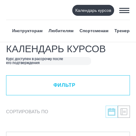
Календарь курсов
ФИЛЬТР
Инструкторам
Любителям
Спортсменам
Тренерам
ВИД СПОРТА
КАЛЕНДАРЬ КУРСОВ
Я ХОЧУ
Курс доступен в рассрочку после
его подтверждения
КАТЕГОРИЯ
ФИЛЬТР
НАПРАВЛЕНИЕ
ЛЕКТОР
СОРТИРОВАТЬ ПО
СРОКИ ПРОВЕДЕНИЯ