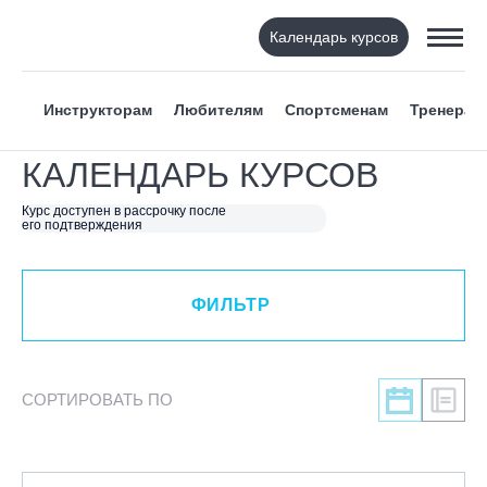
Календарь курсов
ФИЛЬТР
Инструкторам
Любителям
Спортсменам
Тренерам
ВИД СПОРТА
КАЛЕНДАРЬ КУРСОВ
Я ХОЧУ
Курс доступен в рассрочку после
его подтверждения
КАТЕГОРИЯ
ФИЛЬТР
НАПРАВЛЕНИЕ
Инструкторам
СОРТИРОВАТЬ ПО
Любителям
Онлайн-академия
Спортсменам