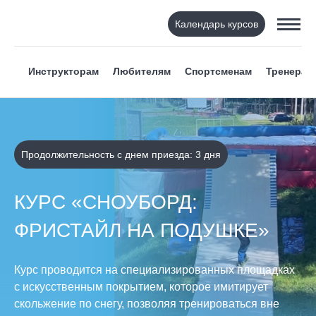
Календарь курсов
Инструкторам
Любителям
Спортсменам
Тренерам
Продолжительность с днем приезда: 3 дня
КУРС «СНОУБОРД:
ФРИСТАЙЛ НА ПОДУШКЕ»
Курс проводится на специализированных площадках
с искусственным покрытием, которое имитирует
скольжение по снегу, позволяя тренироваться вне