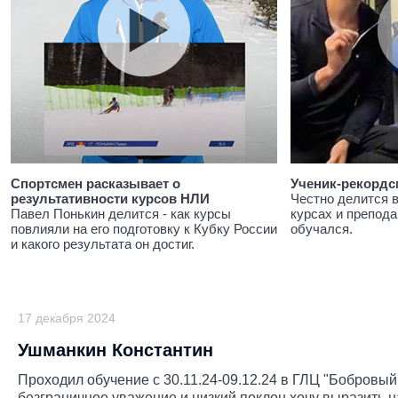
Спортсмен расказывает о
Ученик-рекордс
результативности курсов НЛИ
Честно делится 
Павел Понькин делится - как курсы
курсах и препода
повлияли на его подготовку к Кубку России
обучался.
и какого результата он достиг.
17 декабря 2024
Ушманкин Константин
Проходил обучение с 30.11.24-09.12.24 в ГЛЦ "Бобровый 
безграничное уважение и низкий поклон хочу выразить н