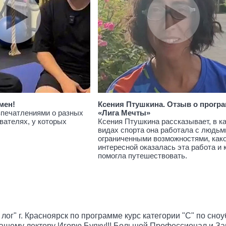
мен!
Ксения Птушкина. Отзыв о прогр
впечатлениями о разных
«Лига Мечты»
вателях, у которых
Ксения Птушкина рассказывает, в к
видах спорта она работала с людьм
ограниченными возможностями, как
интересной оказалась эта работа и 
помогла путешествовать.
лог" г. Красноярск по программе курс категории "С" по сно
ашему лектору Игорю Буяку!!! Большой Профессионал и Зам