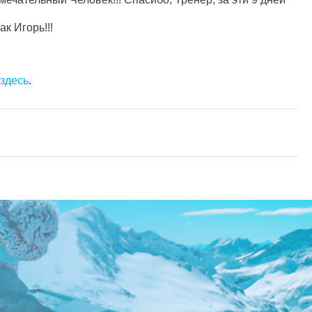
к Игорь!!!
 здесь
.