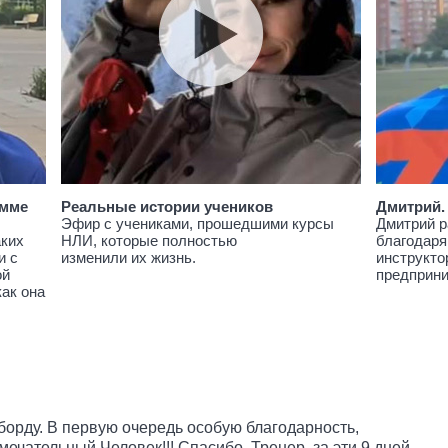
амме
Реальные истории учеников
Дмитрий.
Эфир с учениками, прошедшими курсы
Дмитрий р
аких
НЛИ, которые полностью
благодаря
и с
изменили их жизнь.
инструкто
ой
предприн
как она
уборду. В первую очередь особую благодарность,
ечательный Человек!!! Спасибо, Тренер, за эти 9 дней