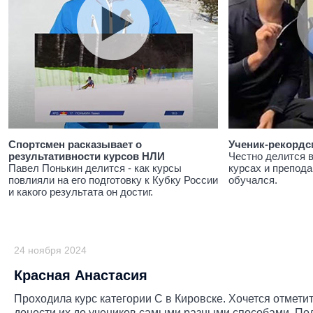
Спортсмен расказывает о
Ученик-рекордс
результативности курсов НЛИ
Честно делится 
Павел Понькин делится - как курсы
курсах и препода
повлияли на его подготовку к Кубку России
обучался.
и какого результата он достиг.
24 ноября 2024
Красная Анастасия
Проходила курс категории С в Кировске. Хочется отмети
донести их до учеников самыми разными способами. По