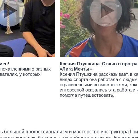
мен!
Ксения Птушкина. Отзыв о прогр
впечатлениями о разных
«Лига Мечты»
вателях, у которых
Ксения Птушкина рассказывает, в к
видах спорта она работала с людьм
ограниченными возможностями, как
интересной оказалась эта работа и 
помогла путешествовать.
ть большой профессионализм и мастерство инструктора Гри
лучила хорошую базу для дальнейшего развития. Благодар