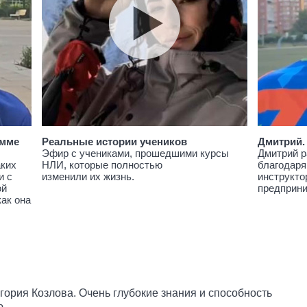
амме
Реальные истории учеников
Дмитрий.
Эфир с учениками, прошедшими курсы
Дмитрий р
аких
НЛИ, которые полностью
благодаря
и с
изменили их жизнь.
инструкто
ой
предприн
как она
гория Козлова. Очень глубокие знания и способность
ю