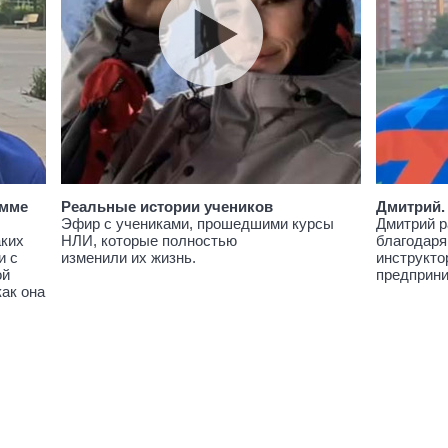
амме
Реальные истории учеников
Дмитрий.
Эфир с учениками, прошедшими курсы
Дмитрий р
аких
НЛИ, которые полностью
благодаря
и с
изменили их жизнь.
инструкто
ой
предприн
как она