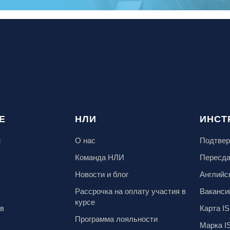
Е
НЛИ
ИНСТ
м
О нас
Подтвер
Команда НЛИ
Пересд
Новости и блог
Английс
Рассрочка на оплату участия в
Ваканси
курсе
ов
Карта IS
Программа лояльности
Марка I