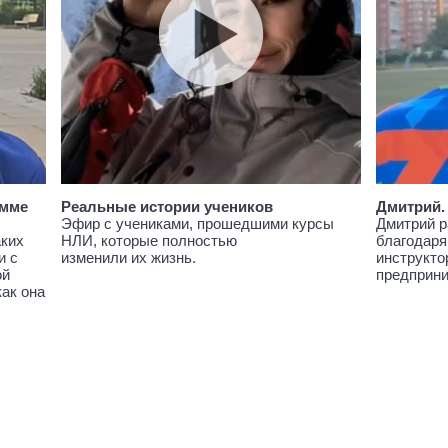
амме
Реальные истории учеников
Дмитрий.
Эфир с учениками, прошедшими курсы
Дмитрий р
аких
НЛИ, которые полностью
благодаря
и с
изменили их жизнь.
инструкто
ой
предприн
как она