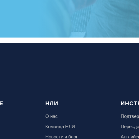
Е
НЛИ
ИНСТ
м
О нас
Подтвер
Команда НЛИ
Пересд
Новости и блог
Английс