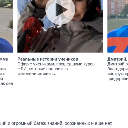
амме
Реальные истории учеников
Дмитрий.
Эфир с учениками, прошедшими курсы
Дмитрий р
аких
НЛИ, которые полностью
благодаря
и с
изменили их жизнь.
инструкто
ой
предприн
как она
ций и огромный багаж знаний, осознанных и ещё нет.