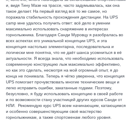
и, видя Тину Мазе на трассе, часто задумывалась, как она
такое делает. На первый взгляд всё то же самое, но
поражала стабильность прохождения дистанции. На UPS
camp мне удалось получить ответ: всё дело в умении
максимально использовать снаряжение в интересах
горнолыжника. Благодаря Санди Муровцу я разобралась во
всех аспектах его уникальной концепции UPS, и эта
концепция настолько элементарна, последовательна и
логически мне понятна, что не даёт шанса усомниться в её
актуальности. Я всегда знала, что необходимо использовать
современную конструкцию лыж максимально эффективно,
но как это сделать, несмотря на мой огромный опыт, я до
конца не понимала. Теперь я чётко уверенна, что концепция
UPS помогает прочувствовать многие технические вещи и
легко исправить ошибки, закатанные годами. Поэтому,
безусловно, я буду использовать концепцию в своей работе
и по возможности стану участницей других курсов Санди от
НЛИ. Рекомендую курс UPS всем начинающим, катающимся
и особенно совершенствующим своё мастерство
горнолыжникам, а также спортсменам любого уровня.