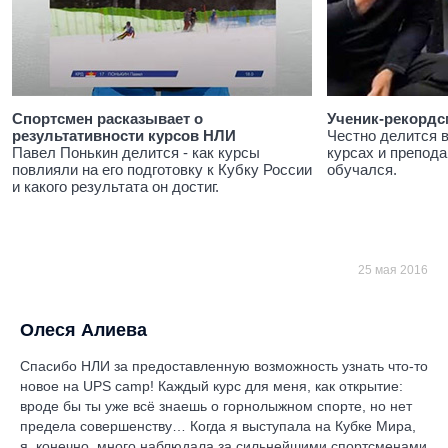
Спортсмен расказывает о
Ученик-рекордс
результативности курсов НЛИ
Честно делится 
Павел Понькин делится - как курсы
курсах и препода
повлияли на его подготовку к Кубку России
обучался.
и какого результата он достиг.
25 мая 2016
Олеся Алиева
Спасибо НЛИ за предоставленную возможность узнать что-то
новое на UPS camp! Каждый курс для меня, как открытие:
вроде бы ты уже всё знаешь о горнолыжном спорте, но нет
предела совершенству… Когда я выступала на Кубке Мира,
я, конечно, много наблюдала за сильнейшими спортсменами