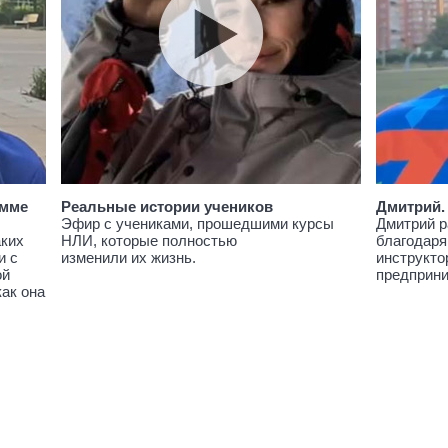
амме
Реальные истории учеников
Дмитрий.
Эфир с учениками, прошедшими курсы
Дмитрий р
аких
НЛИ, которые полностью
благодаря
и с
изменили их жизнь.
инструкто
ой
предприн
как она