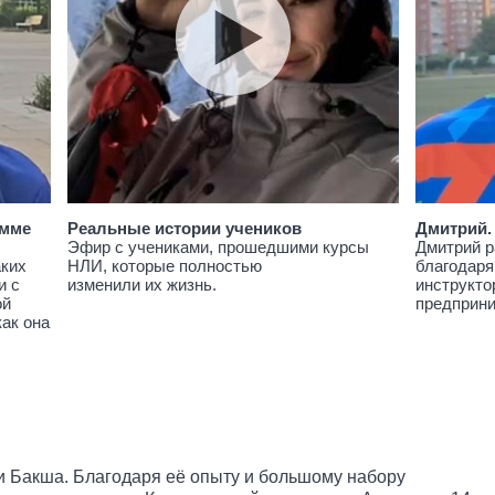
амме
Реальные истории учеников
Дмитрий.
Эфир с учениками, прошедшими курсы
Дмитрий р
аких
НЛИ, которые полностью
благодаря
и с
изменили их жизнь.
инструкто
ой
предприн
как она
и Бакша. Благодаря её опыту и большому набору