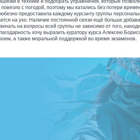
шибки в технике и подобрать упражнения, которые позволи
 повезло с погодой, поэтому мы катались без потери вре
 любезно предоставила каждому курсанту группы персональ
ается на ухо. Наличие постоянной связи ещё больше доба
вечать на вопросы всей группы не зависимо от того, наход
агодарность хочу выразить куратору курса Алексею Борисо
роем, а также моральной поддержкой во время экзаменов.