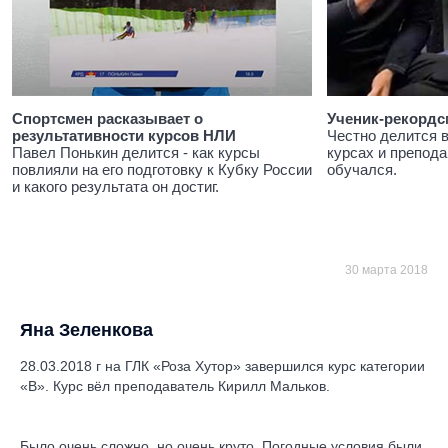
Спортсмен расказывает о
Ученик-рекордс
результативности курсов НЛИ
Честно делится 
Павел Понькин делится - как курсы
курсах и препода
повлияли на его подготовку к Кубку России
обучался.
и какого результата он достиг.
30 марта 2018
Яна Зеленкова
28.03.2018 г на ГЛК «Роза Хутор» завершился курс категории
«В». Курс вёл преподаватель Кирилл Мальков.
Было очень сложно, но очень круто. Погодные условия были