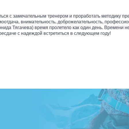
ься с замечательным тренером и проработать методику пре
оотдача, внимательность, доброжелательность, профессион
онида Тягачева) время пролетело как один день. Времени н
ересдаче с надеждой встретиться в следующем году!