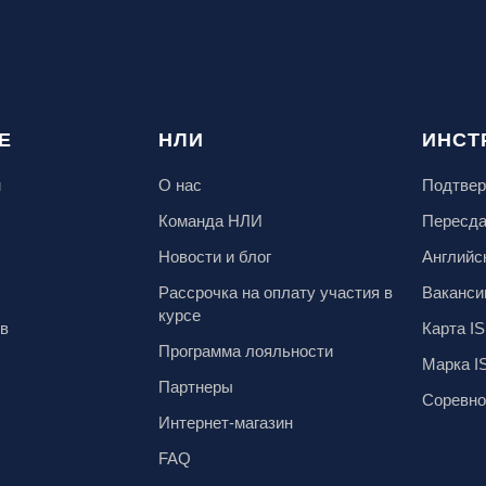
Е
НЛИ
ИНСТ
м
О нас
Подтвер
Команда НЛИ
Пересд
Новости и блог
Английс
Рассрочка на оплату участия в
Ваканси
курсе
ов
Карта IS
Программа лояльности
Марка I
Партнеры
Соревно
Интернет-магазин
FAQ