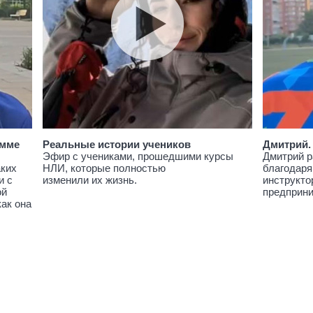
амме
Реальные истории учеников
Дмитрий.
Эфир с учениками, прошедшими курсы
Дмитрий р
аких
НЛИ, которые полностью
благодаря
и с
изменили их жизнь.
инструкто
ой
предприн
как она