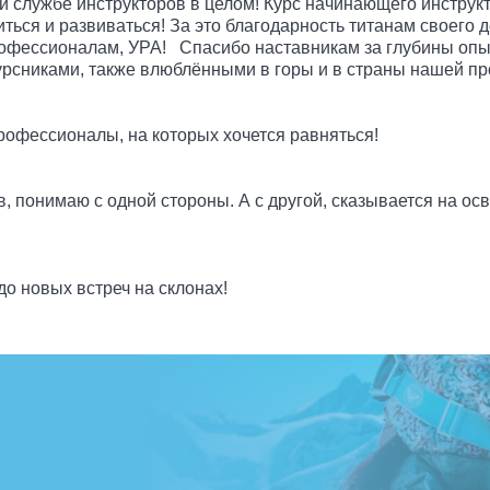
 службе инструкторов в целом! Курс начинающего инструкто
иться и развиваться! За это благодарность титанам своего
фессионалам, УРА! Спасибо наставникам за глубины опыта
урсниками, также влюблёнными в горы и в страны нашей пр
рофессионалы, на которых хочется равняться!
, понимаю с одной стороны. А с другой, сказывается на ос
до новых встреч на склонах!