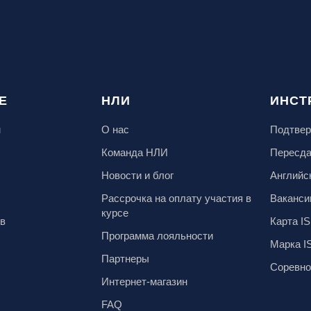
Е
НЛИ
ИНСТ
м
О нас
Подтвер
Команда НЛИ
Пересд
Новости и блог
Английс
Рассрочка на оплату участия в
Ваканси
курсе
ов
Карта IS
Программа лояльности
Марка I
Партнеры
Соревно
Интернет-магазин
FAQ