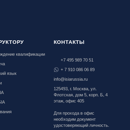
РУКТОРУ
КОНТАКТЫ
ждение квалификации
+7 495 989 70 51
ача
+ 7 910 086 06 89
кий язык
info@isiarussia.ru
и
125493, г. Москва, ул.
IA
Флотская, дом 5, корп. Б, 4
этаж, офис 405
SIA
вания
Для прохода в офис
необходим документ
удостоверяющий личность.