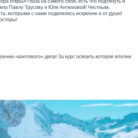
ра открыл глаза на самого себя, есть что подтянуть и
 дела Павлу Трусову и Юле Антюховой! Честным,
, которыми с нами поделились искренне и от души!
осторы!
воении «кантового» дела! За курс освоить которое вполне