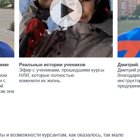
амме
Реальные истории учеников
Дмитрий.
Эфир с учениками, прошедшими курсы
Дмитрий р
аких
НЛИ, которые полностью
благодаря
и с
изменили их жизнь.
инструкто
ой
предприн
как она
ы и возможности курсантам, как оказалось, так мало