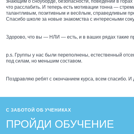
знающим о сноуборде, безопасности, поведении в горах и
что расслабить. И теперь есть мотивации тонна — стрем
талантливым, позитивным и весёлым, справедливым про
Спасибо школе за новые знакомства с интересными сок
Здорово, что вы — НЛИ — есть, и в ваших рядах такие п
p.s. Группы у нас были переполнены, естественный отсев
под силам, но меньшим составом.
Поздравляю ребят с окончанием курса, всем спасибо. И 
С ЗАБОТОЙ ОБ УЧЕНИКАХ
ПРОЙДИ ОБУЧЕНИЕ