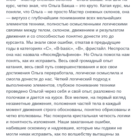
курс, четко зная, что Ольга Бакша – это круто. Катая курс, мы
поняли, что Ольга – не просто Мастер снежных склонов, она
— виртуоз с глубочайшим пониманием всех мельчайших
элементов техники, полностью осмысленными логическими
связями между телом, склоном, движением и результатом
движения и со способностью понятно донести это до
курсанта. Мы знали свои ошибки, откатав в предыдущие
годы в категориях «С», «В-basic», «В», фристайл. Неспроста
она нас назвала «#косякДельфинов». Но Ольга помогла нам
понять, как их исправить. Весь свой громадный опыт
катания, весь свой путь совершенствования и все свои
достижения Ольга переработала, логически осмыслила и
смогла донести до нас. Четкий логический подход к
выполнению элементов, глубокое понимание техники
проведено Ольгой через себя и свой опыт, разложено по
полочкам и дается на курсе. Все мелкие, на первый взгляд
незаметные движения, положения частей тела в каждый
момент движения строго обоснованы, понятно обрисованы и
четко втолкованы. Нас покорила кристальная четкость логики
и понятность изложения. Наши закатанные ошибки,
набившие оскомину и надоевшие, которые мы годами не
могли никак исправить, как по волшебству вытащены за