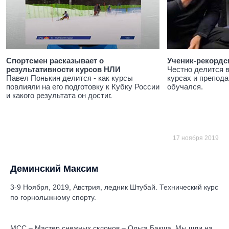
Спортсмен расказывает о
Ученик-рекордс
результативности курсов НЛИ
Честно делится 
Павел Понькин делится - как курсы
курсах и препода
повлияли на его подготовку к Кубку России
обучался.
и какого результата он достиг.
17 ноября 2019
Деминский Максим
3-9 Ноября, 2019, Австрия, ледник Штубай. Технический курс
по горнолыжному спорту.
МСС – Мастер снежных склонов – Ольга Бакша. Мы шли на