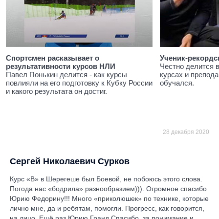
Спортсмен расказывает о
Ученик-рекордс
результативности курсов НЛИ
Честно делится 
Павел Понькин делится - как курсы
курсах и препода
повлияли на его подготовку к Кубку России
обучался.
и какого результата он достиг.
28 декабря 2020
Сергей Николаевич Сурков
Курс «В» в Шерегеше был Боевой, не побоюсь этого слова.
Погода нас «бодрила» разнообразием))). Огромное спасибо
Юрию Федорину!!! Много «приколюшек» по технике, которые
лично мне, да и ребятам, помогли. Прогресс, как говорится,
на лицо. Ещё раз Юрию Гранд Спасибо за понимание и