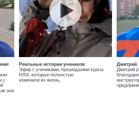
амме
Реальные истории учеников
Дмитрий.
Эфир с учениками, прошедшими курсы
Дмитрий р
аких
НЛИ, которые полностью
благодаря
и с
изменили их жизнь.
инструкто
ой
предприн
как она