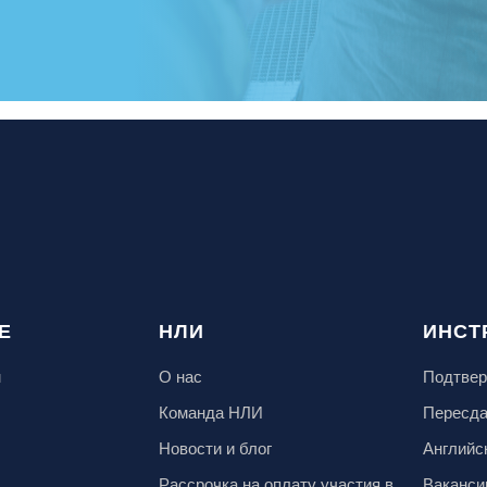
Е
НЛИ
ИНСТ
м
О нас
Подтвер
Команда НЛИ
Пересд
Новости и блог
Английс
Рассрочка на оплату участия в
Ваканси