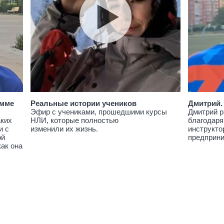
амме
Реальные истории учеников
Дмитрий.
Эфир с учениками, прошедшими курсы
Дмитрий р
аких
НЛИ, которые полностью
благодаря
и с
изменили их жизнь.
инструкто
ой
предприн
как она