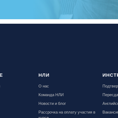
Е
НЛИ
ИНСТ
м
О нас
Подтвер
Команда НЛИ
Пересд
Новости и блог
Английс
Рассрочка на оплату участия в
Ваканси
курсе