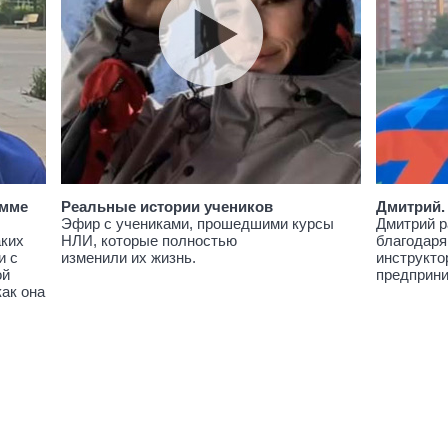
амме
Реальные истории учеников
Дмитрий.
Эфир с учениками, прошедшими курсы
Дмитрий р
аких
НЛИ, которые полностью
благодаря
и с
изменили их жизнь.
инструкто
ой
предприн
как она