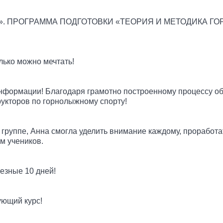
РИИ «C». ПРОГРАММА ПОДГОТОВКИ «ТЕОРИЯ И МЕТОДИК
лько можно мечтать!
нформации! Благодаря грамотно построенному процессу обу
трукторов по горнолыжному спорту!
 группе, Анна смогла уделить внимание каждому, проработ
м учеников.
езные 10 дней!
ующий курс!