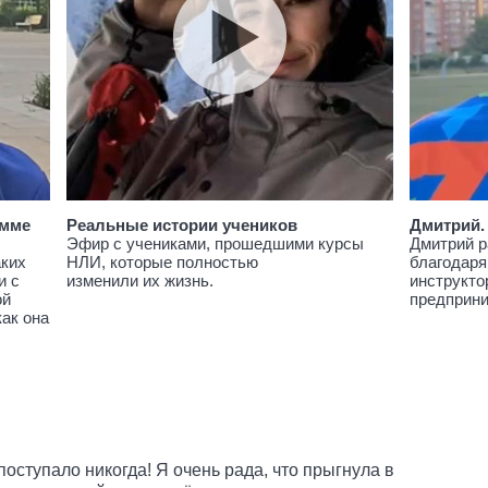
амме
Реальные истории учеников
Дмитрий.
Эфир с учениками, прошедшими курсы
Дмитрий р
аких
НЛИ, которые полностью
благодаря
и с
изменили их жизнь.
инструкто
ой
предприн
как она
поступало никогда! Я очень рада, что прыгнула в