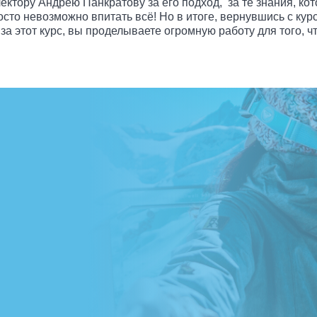
ектору Андрею Панкратову за его подход, за те знания, кото
осто невозможно впитать всё! Но в итоге, вернувшись с кур
 за этот курс, вы проделываете огромную работу для того, 