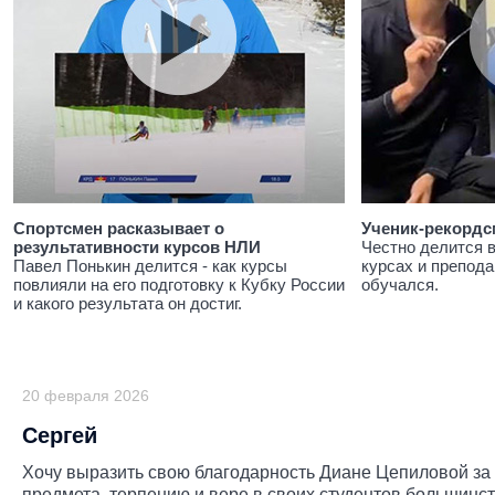
Спортсмен расказывает о
Ученик-рекордс
результативности курсов НЛИ
Честно делится 
Павел Понькин делится - как курсы
курсах и препода
повлияли на его подготовку к Кубку России
обучался.
и какого результата он достиг.
20 февраля 2026
Сергей
Хочу выразить свою благодарность Диане Цепиловой за 
предмета, терпению и вере в своих студентов большинст