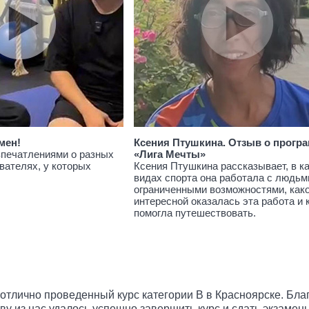
мен!
Ксения Птушкина. Отзыв о прогр
впечатлениями о разных
«Лига Мечты»
вателях, у которых
Ксения Птушкина рассказывает, в к
видах спорта она работала с людьм
ограниченными возможностями, как
интересной оказалась эта работа и 
помогла путешествовать.
отлично проведенный курс категории В в Красноярске. Бла
ву из нас удалось успешно завершить курс и сдать экзамен