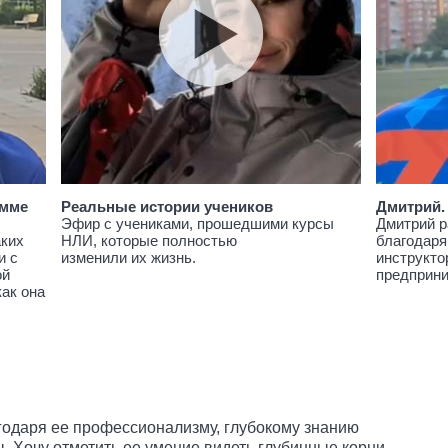
амме
Реальные истории учеников
Дмитрий.
Эфир с учениками, прошедшими курсы
Дмитрий р
аких
НЛИ, которые полностью
благодаря
и с
изменили их жизнь.
инструкто
ой
предприн
как она
годаря ее профессионализму, глубокому знанию
ы. Хочу отметить ее умение видеть глубинные корни