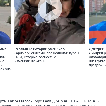
амме
Реальные истории учеников
Дмитрий.
Эфир с учениками, прошедшими курсы
Дмитрий р
аких
НЛИ, которые полностью
благодаря
и с
изменили их жизнь.
инструкто
ой
предприн
как она
орта. Как оказалось, курс вели ДВА МАСТЕРА СПОРТА, 2
ированные, со своим опытом и своими задачами, но с