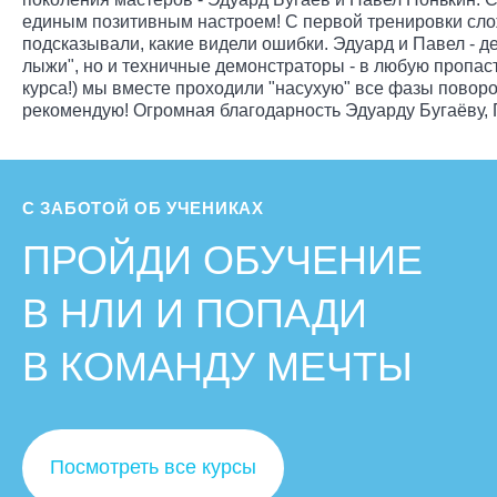
единым позитивным настроем! С первой тренировки сло
подсказывали, какие видели ошибки. Эдуард и Павел - д
лыжи", но и техничные демонстраторы - в любую пропас
курса!) мы вместе проходили "насухую" все фазы поворот
рекомендую! Огромная благодарность Эдуарду Бугаёву, 
С ЗАБОТОЙ ОБ УЧЕНИКАХ
ПРОЙДИ ОБУЧЕНИЕ
В НЛИ И ПОПАДИ
В КОМАНДУ МЕЧТЫ
Посмотреть все курсы