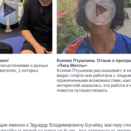
мен!
Ксения Птушкина. Отзыв о прогр
впечатлениями о разных
«Лига Мечты»
вателях, у которых
Ксения Птушкина рассказывает, в к
видах спорта она работала с людьм
ограниченными возможностями, как
интересной оказалась эта работа и 
помогла путешествовать.
дации именно к Эдуарду Владимировичу Бугаёву, мастеру сп
Случайных людей на курсе не было - все заряженные, мотив