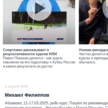
Спортсмен расказывает о
Ученик-рекордс
результативности курсов НЛИ
Честно делится 
Павел Понькин делится - как курсы
курсах и препода
повлияли на его подготовку к Кубку России
обучался.
и какого результата он достиг.
1 апреля 2025
Михаил Филиппов
Абзаково, 11-17.03.2025, рейс-курс. Пошёл по рекомен
поколения мастеров - Эдуард Бугаёв и Павел Понькин. 