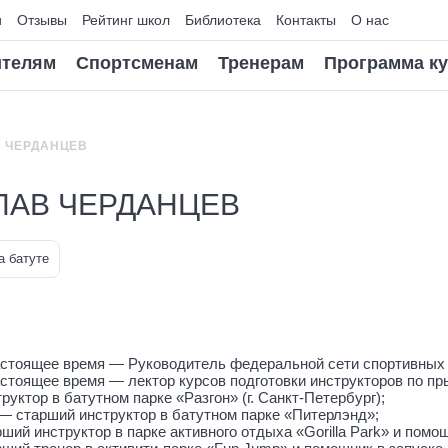
и
Отзывы
Рейтинг школ
Библиотека
Контакты
О нас
телям
Спортсменам
Тренерам
Программа к
 ЧЕРДАНЦЕВ
ЛАВ ЧЕРДАНЦЕВ
а батуте
 настоящее время — Руководитель федеральной сети спортивных
 настоящее время — лектор курсов подготовки инструкторов по п
труктор в батутном парке «Разгон» (г. Санкт-Петербург);
. — старший инструктор в батутном парке «Питерлэнд»;
рший инструктор в парке активного отдыха «Gorilla Park» и помо