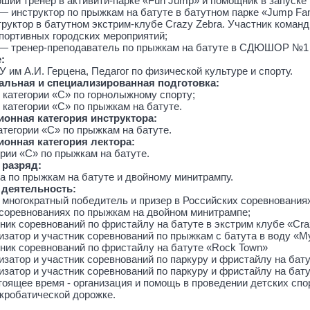
арший тренер в активити-парке «Fun Jump» и помощник в запуске
. — инструктор по прыжкам на батуте в батутном парке «Jump Fa
структор в батутном экстрим-клубе Crazy Zebra. Участник коман
портивных городских мероприятий;
. — тренер-преподаватель по прыжкам на батуте в СДЮШОР №1 А
е:
 им А.И. Герцена, Педагог по физической культуре и спорту.
льная и специализированная подготовка:
 категории «С» по горнолыжному спорту;
 категории «С» по прыжкам на батуте.
онная категория инструктора:
атегории «С» по прыжкам на батуте.
онная категория лектора:
ории «С» по прыжкам на батуте.
 разряд:
а по прыжкам на батуте и двойному минитрампу.
 деятельность:
. - многократный победитель и призер в Российских соревновани
соревнованиях по прыжкам на двойном минитрампе;
стник соревнований по фристайлу на батуте в экстрим клубе «Cr
ганизатор и участник соревнований по прыжкам с батута в воду «
астник соревнований по фристайлу на батуте «Rock Town»
анизатор и участник соревнований по паркуру и фристайлу на бат
анизатор и участник соревнований по паркуру и фристайлу на ба
астоящее время - организация и помощь в проведении детских сп
кробатической дорожке.