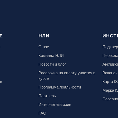
Е
НЛИ
ИНСТ
м
О нас
Подтвер
Команда НЛИ
Пересд
Новости и блог
Английс
Рассрочка на оплату участия в
Ваканси
курсе
ов
Карта IS
Программа лояльности
Марка I
Партнеры
Соревно
Интернет-магазин
FAQ