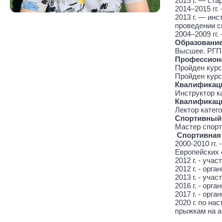
2015 г. — ст
2014‒2015 гг
2013 г. — ин
проведении с
2004‒2009 гг
Образовани
Высшее. РГПУ
Профессиона
Пройден курс
Пройден курс
Квалификаци
Инструктор к
Квалификаци
Лектор катег
Спортивный
Мастер спорт
Спортивная
2000-2010 гг
Европейских 
2012 г. - уча
2012 г. - ор
2013 г. - уч
2016 г. - орг
2017 г. - орг
2020 г. по н
прыжкам на а