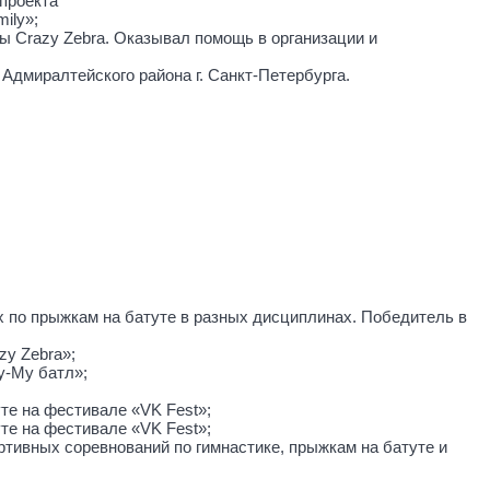
 проекта
mily»;
ды Crazy Zebra. Оказывал помощь в организации и
дмиралтейского района г. Санкт-Петербурга.
ях по прыжкам на батуте в разных дисциплинах. Победитель в
azy Zebra»;
Му-Му батл»;
уте на фестивале «VK Fest»;
туте на фестивале «VK Fest»;
ортивных соревнований по гимнастике, прыжкам на батуте и