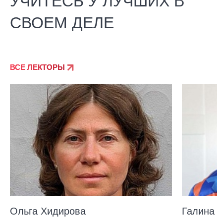
УЧИТЕСЬ У ЛУЧШИХ В
СВОЕМ ДЕЛЕ
ВСЕ ЛЕКТОРЫ
Ольга Хидирова
Галина 