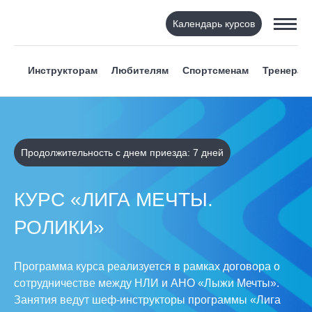
Календарь курсов
Инструкторам
Любителям
Спортсменам
Тренерам
Продолжительность с днем приезда: 7 дней
КУРС «ЛИГА МЕЧТЫ.
РОЛИКИ»
Программа курса реализуется в рамках договора о
сотрудничестве между НЛИ и АНО «Лыжи Мечты».
Занятия ведут шеф-инструкторы программы «Лига