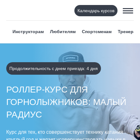
Календарь курсов
Инструкторам
Любителям
Спортсменам
Тренерам
Продолжительность с днем приезда: 4 дня
РОЛЛЕР-КУРС ДЛЯ
ГОРНОЛЫЖНИКОВ: МАЛЫЙ
РАДИУС
Курс для тех, кто совершенствует технику катания
круглый год и желает усовершенствовать навыки в