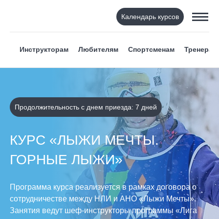
Календарь курсов
Инструкторам
Любителям
Спортсменам
Тренерам
Продолжительность с днем приезда: 7 дней
КУРС «ЛЫЖИ МЕЧТЫ.
ГОРНЫЕ ЛЫЖИ»
Программа курса реализуется в рамках договора о
сотрудничестве между НЛИ и АНО «Лыжи Мечты».
Занятия ведут шеф-инструкторы программы «Лига