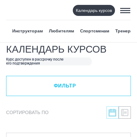
Календарь курсов
ФИЛЬТР
Инструкторам
Любителям
Спортсменам
Тренерам
ВИД СПОРТА
КАЛЕНДАРЬ КУРСОВ
Я ХОЧУ
Курс доступен в рассрочку после
его подтверждения
КАТЕГОРИЯ
ФИЛЬТР
C
B-basic
B
СОРТИРОВАТЬ ПО
A
UPS
Альпинкурс