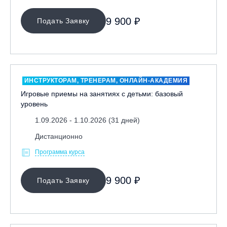
Семинары и интенсивы
Школа Мастерства
9 900 ₽
Подать Заявку
НАПРАВЛЕНИЕ
Инструкторам
Любителям
ИНСТРУКТОРАМ, ТРЕНЕРАМ, ОНЛАЙН-АКАДЕМИЯ
Игровые приемы на занятиях с детьми: базовый
Онлайн-академия
уровень
Спортсменам
1.09.2026 - 1.10.2026 (31 дней)
Тренерам
Дистанционно
ЛЕКТОР
Программа курса
СРОКИ ПРОВЕДЕНИЯ
9 900 ₽
Подать Заявку