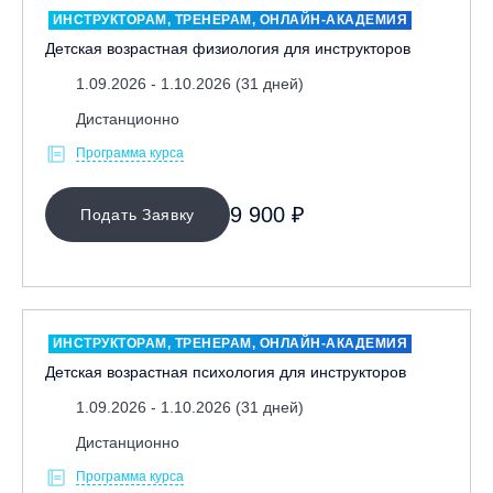
ИНСТРУКТОРАМ, ТРЕНЕРАМ, ОНЛАЙН-АКАДЕМИЯ
Ассистент
Детская возрастная физиология для инструкторов
Вечерние курсы
1.09.2026 - 1.10.2026 (31 дней)
Детский инструктор
Дистанционно
Лекторский сбор «В»
Программа курса
Лекторский сбор «С»
Лига мечты
9 900 ₽
Подать Заявку
Подготовительные курсы
Профессиональная переподготовка
РС Alpine slalom
РС freeskate
ИНСТРУКТОРАМ, ТРЕНЕРАМ, ОНЛАЙН-АКАДЕМИЯ
РС freestyle park
Детская возрастная психология для инструкторов
РС freestyle slalom
1.09.2026 - 1.10.2026 (31 дней)
РС speed slalom
Дистанционно
СБ фристайл-парк
Программа курса