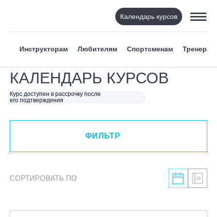
Календарь курсов
ФИЛЬТР
Инструкторам
Любителям
Спортсменам
Тренерам
ВИД СПОРТА
КАЛЕНДАРЬ КУРСОВ
Я ХОЧУ
Курс доступен в рассрочку после
его подтверждения
КАТЕГОРИЯ
ФИЛЬТР
НАПРАВЛЕНИЕ
ЛЕКТОР
СОРТИРОВАТЬ ПО
СРОКИ ПРОВЕДЕНИЯ