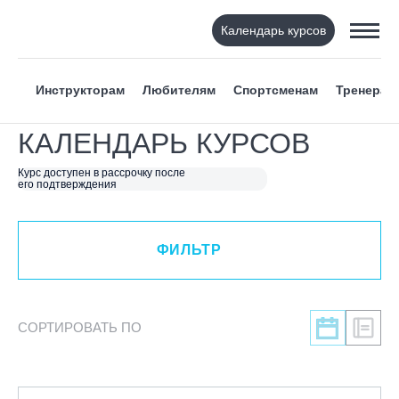
Календарь курсов
ФИЛЬТР
Инструкторам
Любителям
Спортсменам
Тренерам
ВИД СПОРТА
КАЛЕНДАРЬ КУРСОВ
Я ХОЧУ
Курс доступен в рассрочку после
его подтверждения
КАТЕГОРИЯ
ФИЛЬТР
НАПРАВЛЕНИЕ
ЛЕКТОР
СОРТИРОВАТЬ ПО
СРОКИ ПРОВЕДЕНИЯ