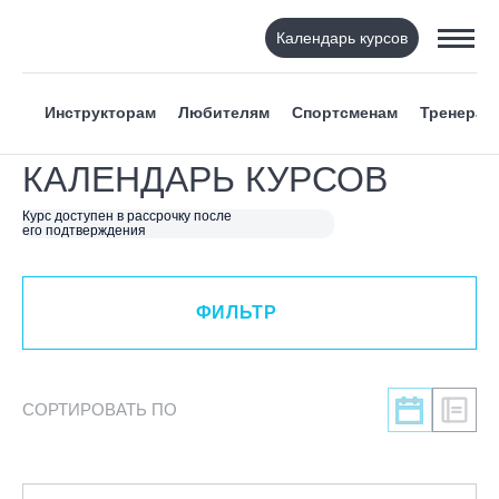
Календарь курсов
ФИЛЬТР
Инструкторам
Любителям
Спортсменам
Тренерам
ВИД СПОРТА
КАЛЕНДАРЬ КУРСОВ
Я ХОЧУ
Курс доступен в рассрочку после
его подтверждения
КАТЕГОРИЯ
ФИЛЬТР
НАПРАВЛЕНИЕ
ЛЕКТОР
СОРТИРОВАТЬ ПО
СРОКИ ПРОВЕДЕНИЯ