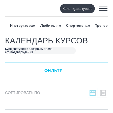
Календарь курсов
ФИЛЬТР
Инструкторам
Любителям
Спортсменам
Тренерам
ВИД СПОРТА
КАЛЕНДАРЬ КУРСОВ
Я ХОЧУ
Курс доступен в рассрочку после
его подтверждения
КАТЕГОРИЯ
ФИЛЬТР
НАПРАВЛЕНИЕ
ЛЕКТОР
СОРТИРОВАТЬ ПО
СРОКИ ПРОВЕДЕНИЯ