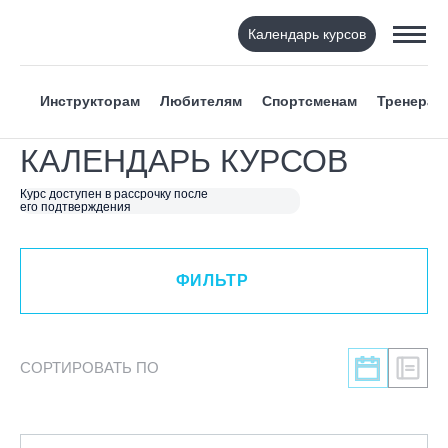
Календарь курсов
ФИЛЬТР
Инструкторам
Любителям
Спортсменам
Тренерам
ВИД СПОРТА
КАЛЕНДАРЬ КУРСОВ
Горнолыжный спорт
Курс доступен в рассрочку после
его подтверждения
Сноуборд
Вейкборд - электротяга
Роллер спорт
ФИЛЬТР
Прыжки на батуте
Скейтбординг
Лонгбординг
СОРТИРОВАТЬ ПО
Гребля на каяках,байдарках, САП-бордах
Доска с веслом (САП)