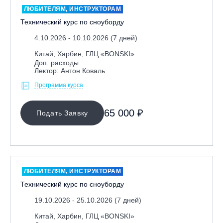
Игровые виды спорта
ЛЮБИТЕЛЯМ, ИНСТРУКТОРАМ
Лыжный фристайл
Технический курс по сноуборду
Мечевой бой
4.10.2026 - 10.10.2026 (7 дней)
Скалолазание
Китай, Харбин, ГЛЦ «BONSKI»
Доп. расходы
Телемарк
Лектор: Антон Коваль
Теннис
Программа курса
Я ХОЧУ
65 000 ₽
Подать Заявку
КАТЕГОРИЯ
НАПРАВЛЕНИЕ
ЛЮБИТЕЛЯМ, ИНСТРУКТОРАМ
Инструкторам
Технический курс по сноуборду
Любителям
19.10.2026 - 25.10.2026 (7 дней)
Онлайн-академия
Китай, Харбин, ГЛЦ «BONSKI»