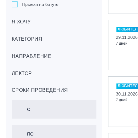
Прыжки на батуте
Скейтбординг
Я ХОЧУ
Лонгбординг
ЛЮБИТЕЛ
Гребля на каяках,байдарках, САП-
29.11.2026
бордах
КАТЕГОРИЯ
7 дней
Доска с веслом (САП)
НАПРАВЛЕНИЕ
Игровые виды спорта
Лыжный фристайл
ЛЕКТОР
Мечевой бой
Скалолазание
ЛЮБИТЕЛ
СРОКИ ПРОВЕДЕНИЯ
Телемарк
30.11.2026
7 дней
Теннис