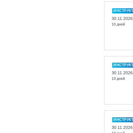
Миасс, ГЛК «Солнечная Долина»
ИНСТРУК
Мончегорск, ГК «ЛАПАРК»
30.11.2026
10 дней
Москва, «Воробьевы Горы»
Москва, Парк «Ходынское поле»
Москва, СК «Кант»
Москва, Скалодром "Атмосфера"
Москва, СЭК «Лата Трэк»
ИНСТРУК
Москва, ул. Олеко Дундича 19/15
30.11.2026
10 дней
Московская обл., ВГК «Лисья Гора»
Московская обл., ГК Леонида
Тягачёва
Московская обл., ГЛК «Красная
Горка»
Московская обл., п. Чулково, ГК
ИНСТРУК
«Гая Северина»
30.11.2026
Московская обл., Сергиев Посад,