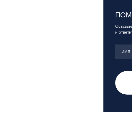
Санкт-Петербург, Скейт-парк под
мостом Бетанкура
ПОМ
Сочи, ГК «Красная Поляна»
Сочи, ГК «Роза Хутор»
Оставьте
и ответ
Сочи, ГТЦ «Газпром»
Узбекистан, ГКЛЦ «Amirsoy»
Уфа,СШОР ПО БИАТЛОНУ РБ
ИМЯ
Челябинская обл., Миасс, Вейк-клуб
«Мастер»
Чусовой, ГК «Такман»
Южно-Сахалинск, СТК «Горный
воздух»
Ярославль, СП «Изгиб»