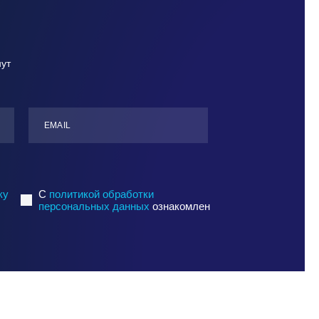
нут
ЕMАIL
ку
C
политикой обработки
персональных данных
ознакомлен