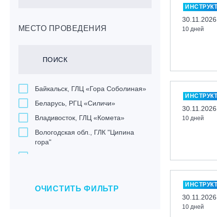
ИНСТРУК
30.11.2026
МЕСТО ПРОВЕДЕНИЯ
10 дней
Байкальск, ГЛЦ «Гора Соболиная»
ИНСТРУК
Беларусь, РГЦ «Силичи»
30.11.2026
Владивосток, ГЛЦ «Комета»
10 дней
Вологодская обл., ГЛК "Ципина
гора"
Грузия, ГК «Гудаури»
Дистанционно
ИНСТРУК
Екатеринбург, ГЛЦ «Уктус»
ОЧИСТИТЬ ФИЛЬТР
30.11.2026
Ижевск, КАО «Нечкино»
10 дней
Иркутск, ГЛЦ «Олха»