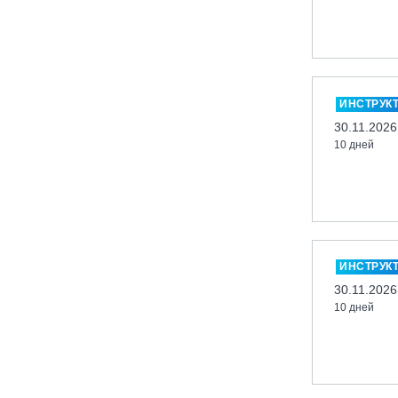
Кабардино-Балкарская Респ., ВТРК
«Эльбрус»
Казань, Город-курорт «Свияжские
холмы»
ИНСТРУК
Карачаево-Черкесская респ., ВТРК
30.11.2026
«Архыз»
10 дней
Кемеровская обл., ГК «Шерегеш»
Кировск, ГК «Большой Вудъявр»
Китай, Харбин, ГЛЦ «BONSKI»
Комсомольск-на-Амуре, ГЛК
«Холдоми»
ИНСТРУК
Красноярск, ФП «Бобровый лог»
30.11.2026
Ленинградская обл., ГЛК «Золотая
10 дней
долина»
Ленинградская обл., ЦАО «Туутари
Парк»
Липецк, ГСК «HILLPARK»