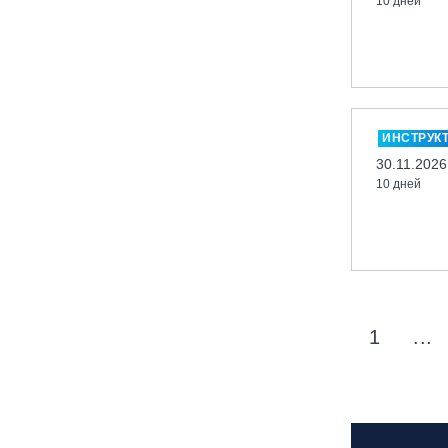
10 дней
вейк парк Boardberry
Нижегородская обл., СК
«Хабарское»
Новосибирск, ГЛК «Горский»
Пермский край., ГЛЦ «Губаха»
ИНСТРУК
Пермь, ГК «Жебреи»
30.11.2026
10 дней
Приморский край, ГЛК «Медвежья
Долина»
Республика Алтай, ВК «Манжерок»
Республика Башкортостан, ГЛЦ
"Банное"
Республика Башкортостан., с.
1
...
Новоабзаково, ГЛЦ «Абзаково»
Самара, ГЛК «СОК»
Санкт-Петербург, Всесезонный
курорт «Игора»