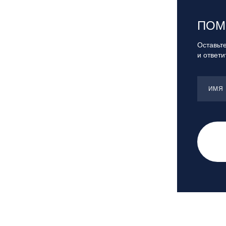
Санкт-Петербург, Скейт-парк под
мостом Бетанкура
ПОМ
Сочи, ГК «Красная Поляна»
Сочи, ГК «Роза Хутор»
Оставьте
и ответ
Сочи, ГТЦ «Газпром»
Узбекистан, ГКЛЦ «Amirsoy»
Уфа,СШОР ПО БИАТЛОНУ РБ
ИМЯ
Челябинская обл., Миасс, Вейк-клуб
«Мастер»
Чусовой, ГК «Такман»
Южно-Сахалинск, СТК «Горный
воздух»
Ярославль, СП «Изгиб»