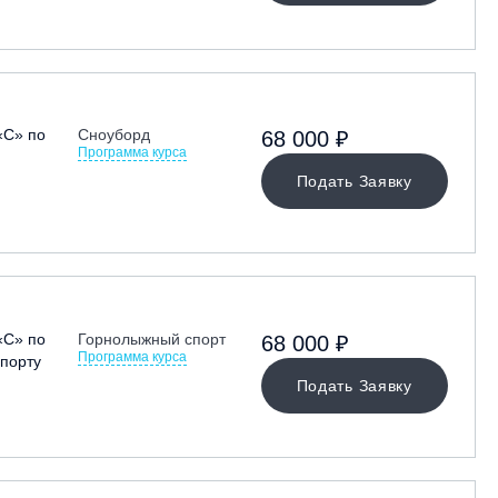
«С» по
Сноуборд
68 000 ₽
Программа курса
Подать Заявку
«С» по
Горнолыжный спорт
68 000 ₽
Программа курса
порту
Подать Заявку