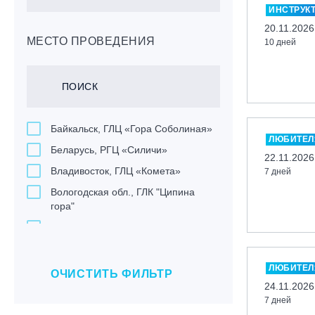
ИНСТРУК
20.11.2026
МЕСТО ПРОВЕДЕНИЯ
10 дней
Байкальск, ГЛЦ «Гора Соболиная»
ЛЮБИТЕЛ
Беларусь, РГЦ «Силичи»
22.11.2026
Владивосток, ГЛЦ «Комета»
7 дней
Вологодская обл., ГЛК "Ципина
гора"
Грузия, ГК «Гудаури»
Дистанционно
ЛЮБИТЕЛ
Екатеринбург, ГЛЦ «Уктус»
ОЧИСТИТЬ ФИЛЬТР
24.11.2026
Ижевск, КАО «Нечкино»
7 дней
Иркутск, ГЛЦ «Олха»