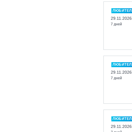
Миасс, ГЛК «Солнечная Долина»
ЛЮБИТЕЛ
Мончегорск, ГК «ЛАПАРК»
29.11.2026
7 дней
Москва, «Воробьевы Горы»
Москва, Парк «Ходынское поле»
Москва, СК «Кант»
Москва, Скалодром "Атмосфера"
Москва, СЭК «Лата Трэк»
ЛЮБИТЕЛ
Москва, ул. Олеко Дундича 19/15
29.11.2026
7 дней
Московская обл., ВГК «Лисья Гора»
Московская обл., ГК Леонида
Тягачёва
Московская обл., ГЛК «Красная
Горка»
Московская обл., п. Чулково, ГК
ЛЮБИТЕЛ
«Гая Северина»
29.11.2026
Московская обл., Сергиев Посад,