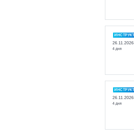
Кабардино-Балкарская Респ., ВТРК
«Эльбрус»
Казань, Город-курорт «Свияжские
холмы»
ИНСТРУК
Карачаево-Черкесская респ., ВТРК
26.11.2026
«Архыз»
4 дня
Кемеровская обл., ГК «Шерегеш»
Кировск, ГК «Большой Вудъявр»
Китай, Харбин, ГЛЦ «BONSKI»
Комсомольск-на-Амуре, ГЛК
«Холдоми»
ИНСТРУК
Красноярск, ФП «Бобровый лог»
26.11.2026
Ленинградская обл., ГЛК «Золотая
4 дня
долина»
Ленинградская обл., ЦАО «Туутари
Парк»
Липецк, ГСК «HILLPARK»