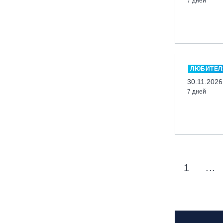
7 дней
вейк парк Boardberry
Нижегородская обл., СК
«Хабарское»
Новосибирск, ГЛК «Горский»
Пермский край., ГЛЦ «Губаха»
ЛЮБИТЕЛ
Пермь, ГК «Жебреи»
30.11.2026
7 дней
Приморский край, ГЛК «Медвежья
Долина»
Республика Алтай, ВК «Манжерок»
Республика Башкортостан, ГЛЦ
"Банное"
Республика Башкортостан., с.
1
...
Новоабзаково, ГЛЦ «Абзаково»
Самара, ГЛК «СОК»
Санкт-Петербург, Всесезонный
курорт «Игора»