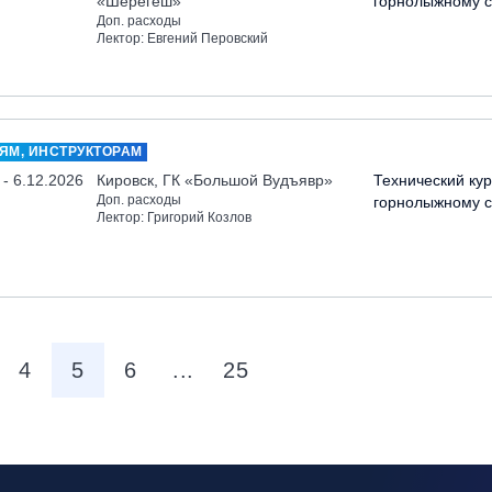
«Шерегеш»
горнолыжному с
Доп. расходы
Лектор: Евгений Перовский
ЯМ, ИНСТРУКТОРАМ
 - 6.12.2026
Кировск, ГК «Большой Вудъявр»
Технический кур
Доп. расходы
горнолыжному с
Лектор: Григорий Козлов
4
5
6
...
25