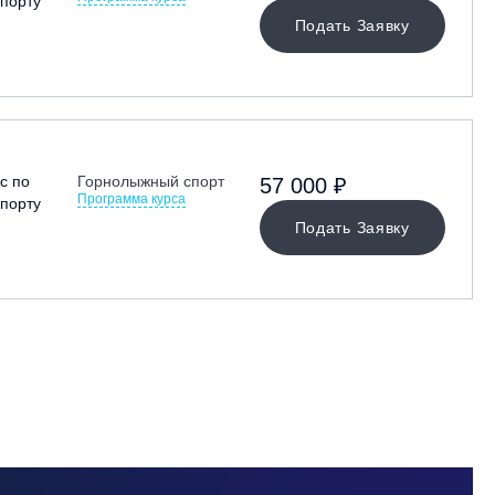
порту
Подать Заявку
с по
Горнолыжный спорт
57 000 ₽
Программа курса
порту
Подать Заявку