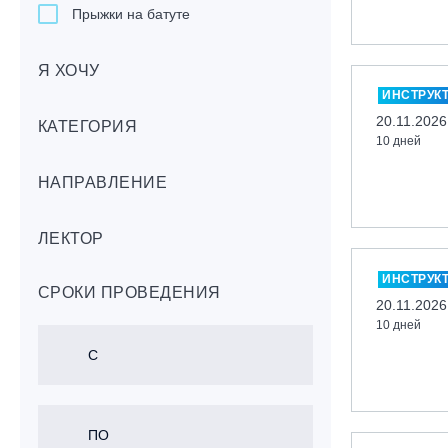
Прыжки на батуте
Скейтбординг
Я ХОЧУ
Лонгбординг
ИНСТРУК
Гребля на каяках,байдарках, САП-
20.11.2026
бордах
КАТЕГОРИЯ
10 дней
Доска с веслом (САП)
НАПРАВЛЕНИЕ
Игровые виды спорта
Лыжный фристайл
ЛЕКТОР
Мечевой бой
Скалолазание
ИНСТРУК
СРОКИ ПРОВЕДЕНИЯ
Телемарк
20.11.2026
10 дней
Теннис